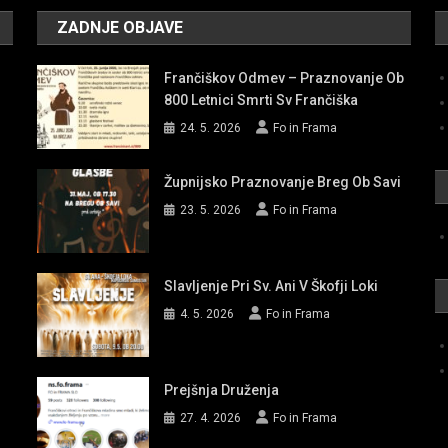
ZADNJE OBJAVE
Frančiškov Odmev – Praznovanje Ob
800 Letnici Smrti Sv Frančiška
24. 5. 2026
Fo in Frama
Župnijsko Praznovanje Breg Ob Savi
23. 5. 2026
Fo in Frama
Slavljenje Pri Sv. Ani V Škofji Loki
4. 5. 2026
Fo in Frama
Prejšnja Druženja
27. 4. 2026
Fo in Frama