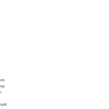
veti
enja
i
njati