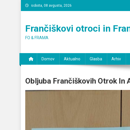
Skip
sobota, 08 avgusta, 2026
to
content
Frančiškovi otroci in Fr
FO & FRAMA
Domov
Aktualno
Glasba
Arhiv
Obljuba Frančiškovih Otrok In 