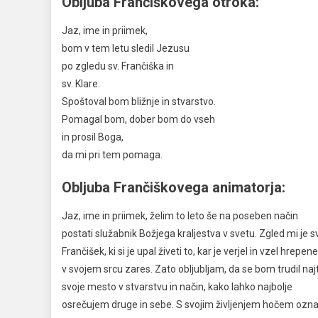
Obljuba Frančiškovega otroka:
Jaz, ime in priimek,
bom v tem letu sledil Jezusu
po zgledu sv. Frančiška in
sv. Klare.
Spoštoval bom bližnje in stvarstvo.
Pomagal bom, dober bom do vseh
in prosil Boga,
da mi pri tem pomaga.
Obljuba Frančiškovega animatorja:
Jaz, ime in priimek, želim to leto še na poseben način
postati služabnik Božjega kraljestva v svetu. Zgled mi je s
Frančišek, ki si je upal živeti to, kar je verjel in vzel hrepen
v svojem srcu zares. Zato obljubljam, da se bom trudil najt
svoje mesto v stvarstvu in način, kako lahko najbolje
osrečujem druge in sebe. S svojim življenjem hočem ozna