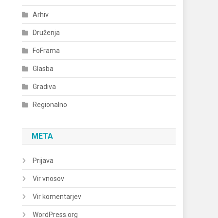
Arhiv
Druženja
FoFrama
Glasba
Gradiva
Regionalno
META
Prijava
Vir vnosov
Vir komentarjev
WordPress.org