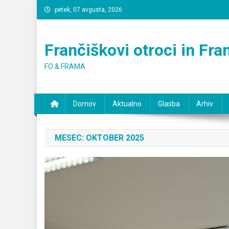
Skip
petek, 07 avgusta, 2026
to
content
Frančiškovi otroci in Fr
FO & FRAMA
Domov
Aktualno
Glasba
Arhiv
MESEC:
OKTOBER 2025