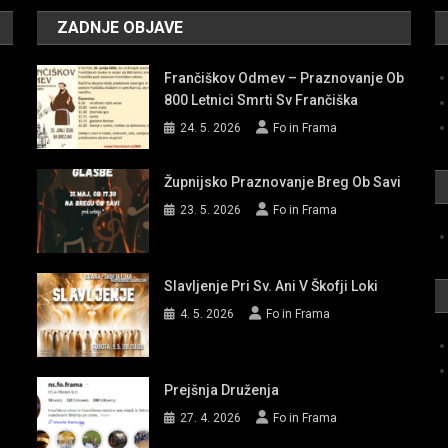
ZADNJE OBJAVE
Frančiškov Odmev – Praznovanje Ob
800 Letnici Smrti Sv Frančiška
24. 5. 2026
Fo in Frama
Župnijsko Praznovanje Breg Ob Savi
23. 5. 2026
Fo in Frama
Slavljenje Pri Sv. Ani V Škofji Loki
4. 5. 2026
Fo in Frama
Prejšnja Druženja
27. 4. 2026
Fo in Frama